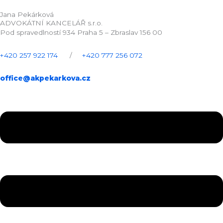
Jana Pekárková
ADVOKÁTNÍ KANCELÁŘ s.r.o.
Pod spravedlností 934 Praha 5 – Zbraslav 156 00
+420 257 922 174
/
+420 777 256 072
office@akpekarkova.cz