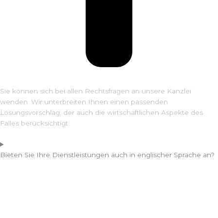
Sie können sich bei allen Rechtsfragen an unsere Kanzlei
wenden. Wir unterbreiten Ihnen einen passenden
Lösungsvorschlag, der auch die wirtschaftlichen Aspekte des
Falles berücksichtigt.
Bieten Sie Ihre Dienstleistungen auch in englischer Sprache an?