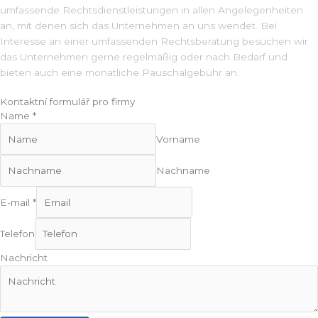
umfassende Rechtsdienstleistungen in allen Angelegenheiten
an, mit denen sich das Unternehmen an uns wendet. Bei
Interesse an einer umfassenden Rechtsberatung besuchen wir
das Unternehmen gerne regelmäßig oder nach Bedarf und
bieten auch eine monatliche Pauschalgebühr an.
Kontaktní formulář pro firmy
Name
*
Vorname
Nachname
E-mail
*
E
Telefon
-
m
Nachricht
a
i
l